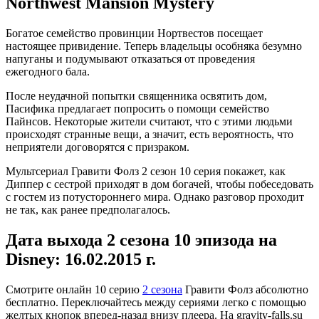
Northwest Mansion Mystery
Богатое семейство провинции Нортвестов посещает
настоящее привидение. Теперь владельцы особняка безумно
напуганы и подумывают отказаться от проведения
ежегодного бала.
После неудачной попытки священника освятить дом,
Пасифика предлагает попросить о помощи семейство
Пайнсов. Некоторые жители считают, что с этими людьми
происходят странные вещи, а значит, есть вероятность, что
неприятели договорятся с призраком.
Мультсериал Гравити Фолз 2 сезон 10 серия покажет, как
Диппер с сестрой приходят в дом богачей, чтобы побеседовать
с гостем из потустороннего мира. Однако разговор проходит
не так, как ранее предполагалось.
Дата выхода 2 сезона 10 эпизода на
Disney: 16.02.2015 г.
Смотрите онлайн
10 серию
2 сезона
Гравити Фолз абсолютно
бесплатно. Переключайтесь между сериями легко с помощью
желтых кнопок вперед-назад внизу плеера. На
gravity-falls.su