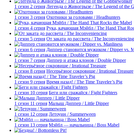
1 сезон 2 серия
Легенда о Живогрызе / The Legend of the 
1 сезон 3 серия
Охотники за головами / Headhunters
1 сезон 4 серия
Рука, качающая Мэйбл / The Hand That Roc
1 сезон 5 серия
От заката до рассвета / The Inconveniencing
1 сезон 6 серия
Диппер становится мужиком / Dipper vs. M
1 сезон 7 серия
Диппер и атака клонов / Double Dipper
1 сезон 8 серия
Несерьёзное сокровище / Irrational Treasure
1 сезон 9 серия
Время назад! / The Time Traveler’s Pig
1 сезон 10 серия
Беги или сражайся / Fight Fighters
1 сезон 11 серия
Малыш Диппер / Little Dipper
1 сезон 12 серия
Летоуин / Summerween
1 сезон 13 серия
Мэйбл — начальница / Boss Mabel