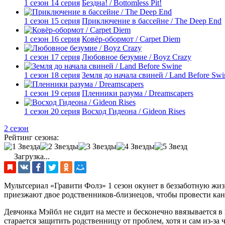
1 сезон 14 серия
Бездна! / Bottomless Pit!
1 сезон 15 серия
Приключение в бассейне / The Deep End
1 сезон 16 серия
Ковёр-обормот / Carpet Diem
1 сезон 17 серия
Любовное безумие / Boyz Crazy
1 сезон 18 серия
Земля до начала свиней / Land Before Swi
1 сезон 19 серия
Пленники разума / Dreamscapers
1 сезон 20 серия
Восход Гидеона / Gideon Rises
2 сезон
Рейтинг сезона:
Загрузка...
Мультсериал «Гравити Фолз» 1 сезон окунет в беззаботную жи
приезжают двое родственников-близнецов, чтобы провести ка
Девчонка Мэйбл не сидит на месте и бесконечно ввязывается в
старается защитить родственницу от проблем, хотя и сам из-з