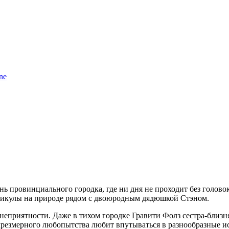
ne
знь провинциального городка, где ни дня не проходит без гол
никулы на природе рядом с двоюродным дядюшкой Стэном.
 неприятности. Даже в тихом городке Гравити Фолз сестра-близ
а чрезмерного любопытства любит впутываться в разнообразные и